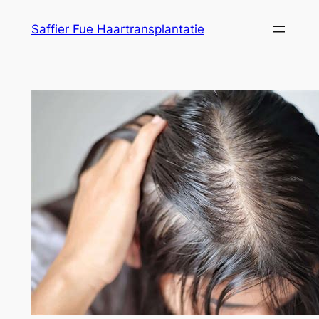
Ga
Saffier Fue Haartransplantatie
naar
de
inhoud