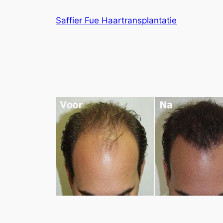
Ga
Saffier Fue Haartransplantatie
naar
de
inhoud