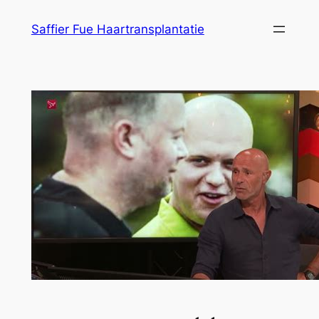
Ga
Saffier Fue Haartransplantatie
naar
de
inhoud