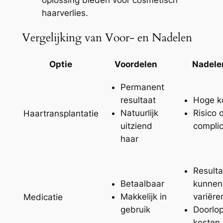
oplossing bieden voor cosmetisch
haarverlies.
Vergelijking van Voor- en Nadelen
Optie
Voordelen
Nadele
Permanent
resultaat
Hoge k
Natuurlijk
Risico 
Haartransplantatie
uitziend
complic
haar
Result
Betaalbaar
kunnen
Makkelijk in
variëre
Medicatie
gebruik
Doorlo
kosten