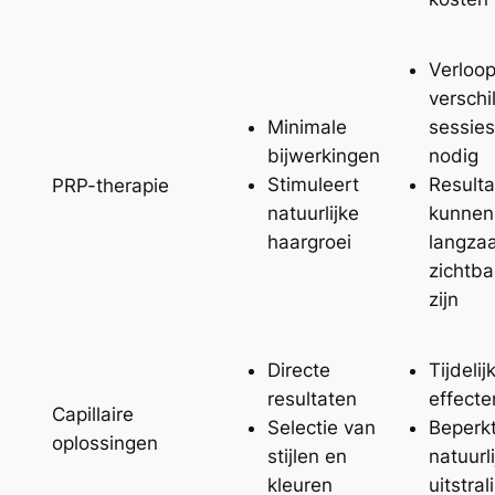
Verloo
verschi
Minimale
sessies
bijwerkingen
nodig
Stimuleert
Result
PRP-therapie
natuurlijke
kunnen
haargroei
langza
zichtba
zijn
Directe
Tijdelij
resultaten
effecte
Capillaire
Selectie van
Beperk
oplossingen
stijlen en
natuurl
kleuren
uitstral